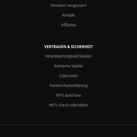
Passwort vergessen?
Kontakt
Affiliates
VERTRAUEN & SICHERHEIT
Verantwortungsvoll Spielen
Anonyme Spieler
Cybersitter
Datenschutzerklärung
NFTs purchase
NFTs check collectibles
Visa
Mastercard
Bitc