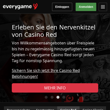
Einloggen
Anmelden
Ihr Zugang zu allen
Grosse Gewinne mit
Erleben Sie den Nervenkitzel
Everygame Vorteilen
Everygame Sportwetten
von Casino Red
Geniessen Sie erstklassige Sportwetten,
Sichern Sie sich exklusive Everygame-Boni bei
Von Willkommensangeboten über Freispiele
geniessen Sie die unzähligen Slots bei Casino
jedem Touchdown – geniessen Sie erhöhte
bis hin zu regelmässig hinzugefügten neuen
Red oder entdecken Sie zeitlose Klassiker bei
Quoten, wöchentliche Specials und die besten
Spielen – Everygame Casino Red sorgt jeden
Casino Classic – ein einziges Konto eröffnet
NFL-Promotions direkt hier.
Tag für nonstop Spannung.
Ihnen die komplette Welt von Everygame!
Werden Sie Teil der Action und sichern Sie sich
Sichern Sie sich jetzt Ihre Casino Red
Sichern Sie sich jetzt Ihre Casino-Classic-
Melden Sie sich noch heute an und sichern Sie
Ihre Boni!
Belohnungen!
Belohnungen!
sich Ihre Everygame-Belohnungen!
JETZT WETTEN
MEHR INFO
MEHR INFO
JETZT SPIELEN